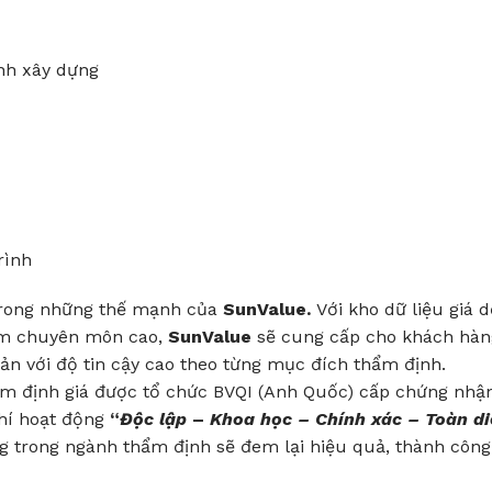
nh xây dựng
rình
 trong những thế mạnh của
SunValue.
Với kho dữ liệu giá d
iệm chuyên môn cao,
SunValue
sẽ cung cấp cho khách hàn
sản với độ tin cậy cao theo từng mục đích thẩm định.
ẩm định giá được tổ chức BVQI (Anh Quốc) cấp chứng nhậ
chí hoạt động
“
Độc lập
–
Khoa học – Chính xác – Toàn di
ng trong ngành thẩm định sẽ đem lại hiệu quả, thành công