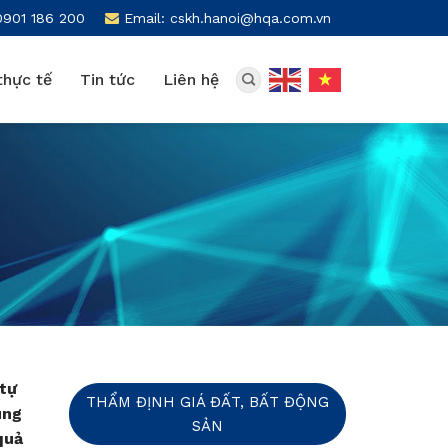
0901 186 200
Email: cskh.hanoi@hqa.com.vn
thực tế
Tin tức
Liên hệ
 tự
THẨM ĐỊNH GIÁ ĐẤT, BẤT ĐỘNG
ùng
SẢN
quả