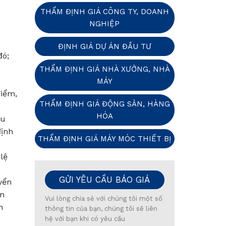
THẨM ĐỊNH GIÁ CÔNG TY, DOANH
NGHIỆP
ĐỊNH GIÁ DỰ ÁN ĐẦU TƯ
đó;
THẨM ĐỊNH GIÁ NHÀ XƯỞNG, NHÀ
MÁY
điểm,
THẨM ĐỊNH GIÁ ĐỘNG SẢN, HÀNG
HÓA
ữu
định
THẨM ĐỊNH GIÁ MÁY MÓC THIẾT BỊ
lệ
GỬI YÊU CẦU BÁO GIÁ
yển
ến
Vui lòng chia sẻ với chúng tôi một số
h
thông tin của bạn, chúng tôi sẽ liên
hệ với bạn khi có yêu cầu