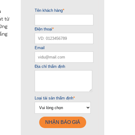
u
t từ
hững
tầng