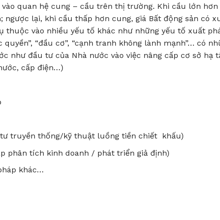
 vào quan hệ cung – cầu trên thị trường. Khi cầu lớn hơn
; ngược lại, khi cầu thấp hơn cung, giá Bất động sản có x
ụ thuộc vào nhiều yếu tố khác như những yếu tố xuất phá
c quyền”, “đầu cơ”, “cạnh tranh không lành mạnh”… có n
ước như đầu tư của Nhà nước vào việc nâng cấp cơ sở hạ 
 nước, cấp điện…)
p
ư truyền thống/kỹ thuật luồng tiền chiết khấu)
phân tích kinh doanh / phát triển giả định)
 pháp khác…