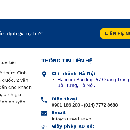
m định giá uy tín?"
LIÊN HỆ 
THÔNG TIN LIÊN HỆ
lue tiên
ề thẩm định
Chi nhánh Hà Nội
Hancorp Building, 57 Quang Trung,
n quốc, 2 văn
Bà Trưng, Hà Nội.
 đến cho khách
, định giá
Điện thoại
cách chuyên
0901 186 200
- (024) 7772 8688
Email
info@sunvalue.vn
Giấy phép KD số: