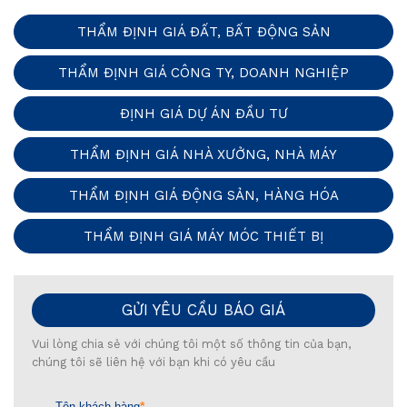
THẨM ĐỊNH GIÁ ĐẤT, BẤT ĐỘNG SẢN
THẨM ĐỊNH GIÁ CÔNG TY, DOANH NGHIỆP
ĐỊNH GIÁ DỰ ÁN ĐẦU TƯ
THẨM ĐỊNH GIÁ NHÀ XƯỞNG, NHÀ MÁY
THẨM ĐỊNH GIÁ ĐỘNG SẢN, HÀNG HÓA
THẨM ĐỊNH GIÁ MÁY MÓC THIẾT BỊ
GỬI YÊU CẦU BÁO GIÁ
Vui lòng chia sẻ với chúng tôi một số thông tin của bạn,
chúng tôi sẽ liên hệ với bạn khi có yêu cầu