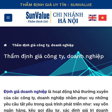
Skip
THẨM ĐỊNH GIÁ UY TÍN - SUNVALUE
to
content
/
Thẩm định giá công ty, doanh nghiệp
Thẩm định giá công ty, doanh nghiệp
Định giá doanh nghiệp
là hoạt động khá thường xuyên
của các công ty, doanh nghiệp nhằm phục vụ những
yêu cầu tất yếu trong quá trình phát triển như: vay vốn
ngân hàng, kêu gọi đầu tư, xác định giá trị doanh