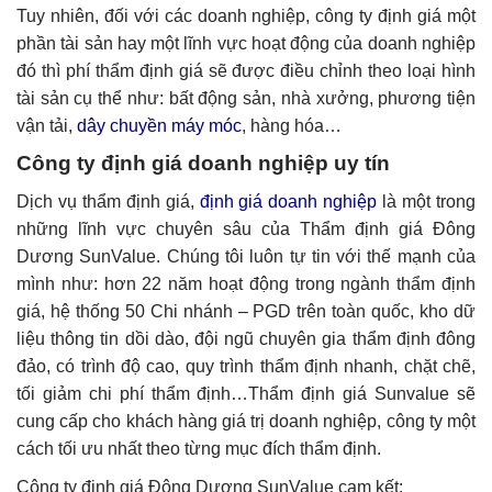
Tuy nhiên, đối với các doanh nghiệp, công ty định giá một
phần tài sản hay một lĩnh vực hoạt động của doanh nghiệp
đó thì phí thẩm định giá sẽ được điều chỉnh theo loại hình
tài sản cụ thể như: bất động sản, nhà xưởng, phương tiện
vận tải,
dây chuyền máy móc
, hàng hóa…
Công ty định giá doanh nghiệp uy tín
Dịch vụ thẩm định giá,
định giá doanh nghiệp
là một trong
những lĩnh vực chuyên sâu của Thẩm định giá Đông
Dương SunValue. Chúng tôi luôn tự tin với thế mạnh của
mình như: hơn 22 năm hoạt động trong ngành thẩm định
giá, hệ thống 50 Chi nhánh – PGD trên toàn quốc, kho dữ
liệu thông tin dồi dào, đội ngũ chuyên gia thẩm định đông
đảo, có trình độ cao, quy trình thẩm định nhanh, chặt chẽ,
tối giảm chi phí thẩm định…Thẩm định giá Sunvalue sẽ
cung cấp cho khách hàng giá trị doanh nghiệp, công ty một
cách tối ưu nhất theo từng mục đích thẩm định.
Công ty định giá Đông Dương SunValue cam kết: