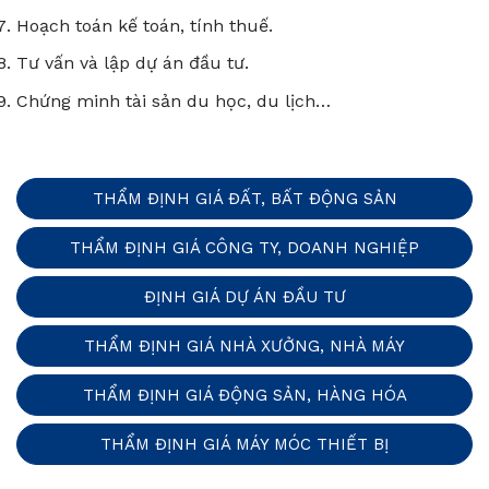
Hoạch toán kế toán, tính thuế.
Tư vấn và lập dự án đầu tư.
Chứng minh tài sản du học, du lịch…
THẨM ĐỊNH GIÁ ĐẤT, BẤT ĐỘNG SẢN
THẨM ĐỊNH GIÁ CÔNG TY, DOANH NGHIỆP
ĐỊNH GIÁ DỰ ÁN ĐẦU TƯ
THẨM ĐỊNH GIÁ NHÀ XƯỞNG, NHÀ MÁY
THẨM ĐỊNH GIÁ ĐỘNG SẢN, HÀNG HÓA
THẨM ĐỊNH GIÁ MÁY MÓC THIẾT BỊ