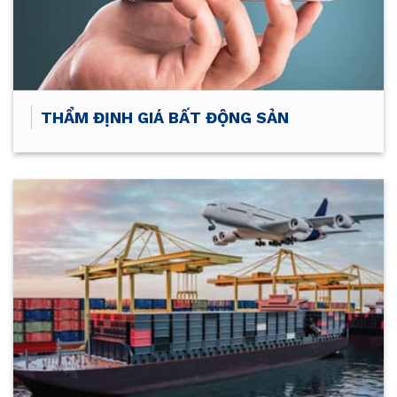
THẨM ĐỊNH GIÁ BẤT ĐỘNG SẢN