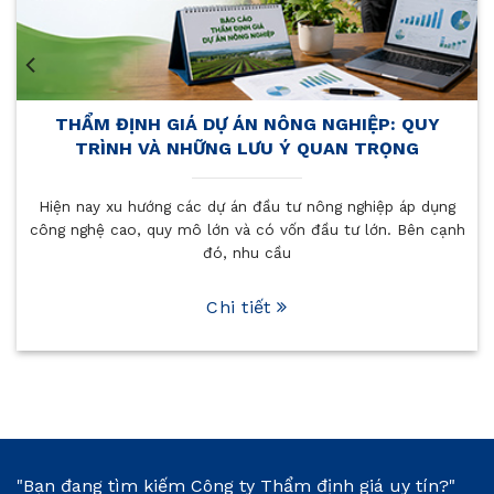
P: QUY
KINH NGHIỆM THẨM ĐỊNH GIÁ NHÀ
RỌNG
KHÁCH SẠN GIÚP TỐI ƯU GIÁ TRỊ T
iệp áp dụng
Khi chủ doanh nghiệp cần định giá nhà hàng – 
ớn. Bên cạnh
phục vụ các mục đích như vay vốn ngân hàng
sáp nhập, góp vốn
Chi tiết
"Bạn đang tìm kiếm Công ty Thẩm định giá uy tín?"