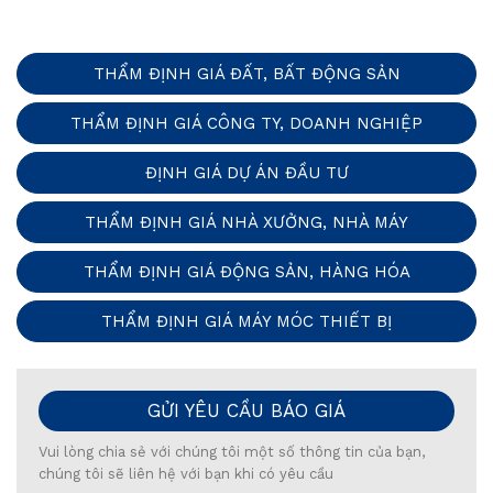
THẨM ĐỊNH GIÁ ĐẤT, BẤT ĐỘNG SẢN
THẨM ĐỊNH GIÁ CÔNG TY, DOANH NGHIỆP
ĐỊNH GIÁ DỰ ÁN ĐẦU TƯ
THẨM ĐỊNH GIÁ NHÀ XƯỞNG, NHÀ MÁY
THẨM ĐỊNH GIÁ ĐỘNG SẢN, HÀNG HÓA
THẨM ĐỊNH GIÁ MÁY MÓC THIẾT BỊ
GỬI YÊU CẦU BÁO GIÁ
Vui lòng chia sẻ với chúng tôi một số thông tin của bạn,
chúng tôi sẽ liên hệ với bạn khi có yêu cầu