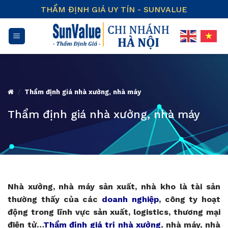
Skip
THẨM ĐỊNH GIÁ UY TÍN - SUNVALUE
to
content
/
Thẩm định giá nhà xưởng, nhà máy
Thẩm định giá nhà xưởng, nhà máy
Nhà xưởng, nhà máy sản xuất, nhà kho là tài sản
thường thấy của các
doanh nghiệp
, công ty hoạt
động trong lĩnh vực sản xuất, logistics, thương mại
điện tử…
Thẩm định giá trị nhà xưởng
, nhà máy, nhà