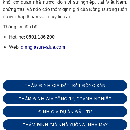
khối cơ quan nhà nước, đơn vị sự nghiệp…tại Việt Nam,
chứng thư và báo cáo thẩm định giá của Đông Dương luôn
được chấp thuận và có uy tín cao.
Thông tin liên hệ:
Hotline:
0901 186 200
Web:
dinhgiasunvalue.com
THẨM ĐỊNH GIÁ ĐẤT, BẤT ĐỘNG SẢN
THẨM ĐỊNH GIÁ CÔNG TY, DOANH NGHIỆP
ĐỊNH GIÁ DỰ ÁN ĐẦU TƯ
THẨM ĐỊNH GIÁ NHÀ XƯỞNG, NHÀ MÁY