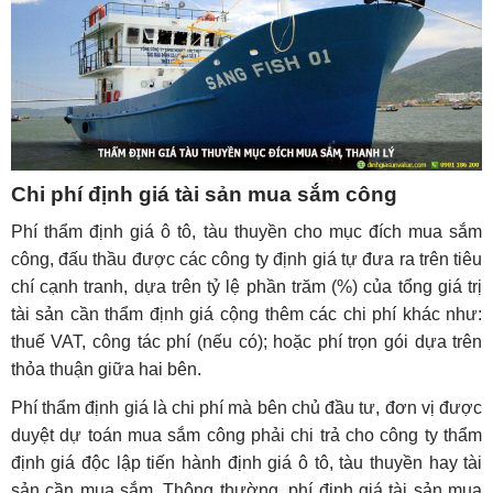
Chi phí định giá tài sản mua sắm công
Phí thẩm định giá ô tô, tàu thuyền cho mục đích mua sắm
công, đấu thầu được các công ty định giá tự đưa ra trên tiêu
chí cạnh tranh, dựa trên tỷ lệ phần trăm (%) của tổng giá trị
tài sản cần thẩm định giá cộng thêm các chi phí khác như:
thuế VAT, công tác phí (nếu có); hoặc phí trọn gói dựa trên
thỏa thuận giữa hai bên.
Phí thẩm định giá là chi phí mà bên chủ đầu tư, đơn vị được
duyệt dự toán mua sắm công phải chi trả cho công ty thẩm
định giá độc lập tiến hành định giá ô tô, tàu thuyền hay tài
sản cần mua sắm. Thông thường, phí định giá tài sản mua