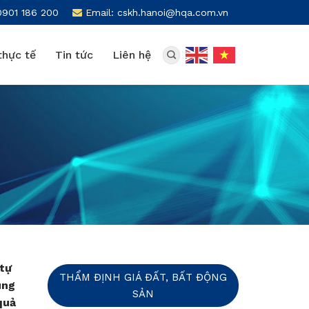
0901 186 200
Email: cskh.hanoi@hqa.com.vn
thực tế
Tin tức
Liên hệ
 tự
THẨM ĐỊNH GIÁ ĐẤT, BẤT ĐỘNG
ùng
SẢN
quả