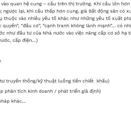
 vào quan hệ cung – cầu trên thị trường. Khi cầu lớn hơn
; ngược lại, khi cầu thấp hơn cung, giá Bất động sản có x
ụ thuộc vào nhiều yếu tố khác như những yếu tố xuất phá
c quyền”, “đầu cơ”, “cạnh tranh không lành mạnh”… có n
ước như đầu tư của Nhà nước vào việc nâng cấp cơ sở hạ 
 nước, cấp điện…)
p
ư truyền thống/kỹ thuật luồng tiền chiết khấu)
phân tích kinh doanh / phát triển giả định)
 pháp khác…