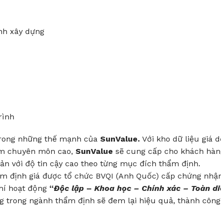
nh xây dựng
rình
 trong những thế mạnh của
SunValue.
Với kho dữ liệu giá d
iệm chuyên môn cao,
SunValue
sẽ cung cấp cho khách hàn
sản với độ tin cậy cao theo từng mục đích thẩm định.
ẩm định giá được tổ chức BVQI (Anh Quốc) cấp chứng nhậ
chí hoạt động
“
Độc lập
–
Khoa học – Chính xác – Toàn di
ng trong ngành thẩm định sẽ đem lại hiệu quả, thành công