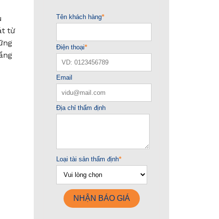
u
t từ
hững
tầng