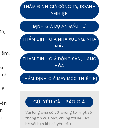
THẨM ĐỊNH GIÁ CÔNG TY, DOANH
NGHIỆP
ĐỊNH GIÁ DỰ ÁN ĐẦU TƯ
đó;
THẨM ĐỊNH GIÁ NHÀ XƯỞNG, NHÀ
MÁY
điểm,
THẨM ĐỊNH GIÁ ĐỘNG SẢN, HÀNG
HÓA
ữu
định
THẨM ĐỊNH GIÁ MÁY MÓC THIẾT BỊ
lệ
GỬI YÊU CẦU BÁO GIÁ
yển
ến
Vui lòng chia sẻ với chúng tôi một số
h
thông tin của bạn, chúng tôi sẽ liên
hệ với bạn khi có yêu cầu