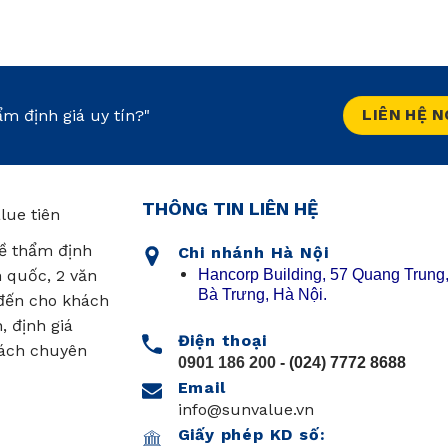
m định giá uy tín?"
LIÊN HỆ 
THÔNG TIN LIÊN HỆ
lue tiên
ề thẩm định
Chi nhánh Hà Nội
Hancorp Building, 57 Quang Trung,
n quốc, 2 văn
Bà Trưng, Hà Nội.
 đến cho khách
, định giá
Điện thoại
cách chuyên
0901 186 200
- (024) 7772 8688
Email
info@sunvalue.vn
Giấy phép KD số: