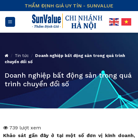
Skip
THẨM ĐỊNH GIÁ UY TÍN - SUNVALUE
to
content
/
Tin tức
/
Doanh nghiệp bất động sản trong quá trình
chuyển đổi số
Doanh nghiệp bất động sản trong quá
trình chuyển đổi số
739 lượt xem
Khảo sát gần đây ở tại một số đơn vị kinh doanh,