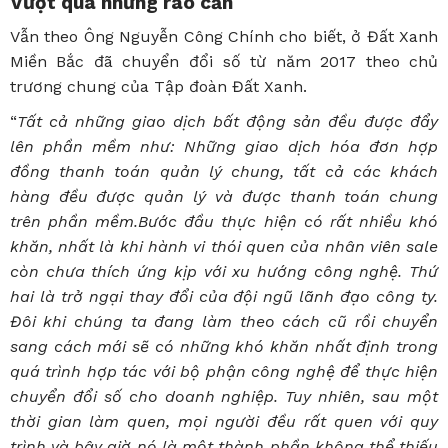
Vượt qua những rào cản
Vẫn theo Ông Nguyễn Công Chính cho biết, ở Đất Xanh
Miền Bắc đã chuyển đổi số từ năm 2017 theo chủ
trương chung của Tập đoàn Đất Xanh.
“
Tất cả những giao dịch bất động sản đều được đẩy
lên phần mềm như: Những giao dịch hóa đơn hợp
đồng thanh toán quản lý chung, tất cả các khách
hàng đều được quản lý và được thanh toán chung
trên phần mềm.Bước đầu thực hiện có rất nhiều khó
khăn, nhất là khi hành vi thói quen của nhân viên sale
còn chưa thích ứng kịp với xu hướng công nghệ. Thứ
hai là trở ngại thay đổi của đội ngũ lãnh đạo công ty.
Đôi khi chúng ta đang làm theo cách cũ rồi chuyển
sang cách mới sẽ có những khó khăn nhất định trong
quá trình hợp tác với bộ phận công nghệ để thực hiện
chuyển đổi số cho doanh nghiệp. Tuy nhiên, sau một
thời gian làm quen, mọi người đều rất quen với quy
trình và bây giờ nó là một thành phần không thể thiếu