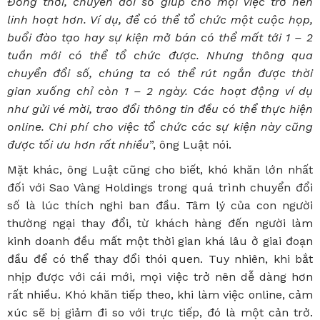
Đồng thời, chuyển đổi số giúp cho mọi việc trở nên
linh hoạt hơn. Ví dụ, để có thể tổ chức một cuộc họp,
buổi đào tạo hay sự kiện mở bán có thể mất tới 1 – 2
tuần mới có thể tổ chức được. Nhưng thông qua
chuyển đổi số, chúng ta có thể rút ngắn được thời
gian xuống chỉ còn 1 – 2 ngày. Các hoạt động ví dụ
như gửi vé mời, trao đổi thông tin đều có thể thực hiện
online. Chi phí cho việc tổ chức các sự kiện này cũng
được tối ưu hơn rất nhiều
”, ông Luật nói.
Mặt khác, ông Luật cũng cho biết, khó khăn lớn nhất
đối với Sao Vàng Holdings trong quá trình chuyển đổi
số là lúc thích nghi ban đầu. Tâm lý của con người
thường ngại thay đổi, từ khách hàng đến người làm
kinh doanh đều mất một thời gian khá lâu ở giai đoạn
đầu để có thể thay đổi thói quen. Tuy nhiên, khi bắt
nhịp được với cái mới, mọi việc trở nên dễ dàng hơn
rất nhiều. Khó khăn tiếp theo, khi làm việc online, cảm
xúc sẽ bị giảm đi so với trực tiếp, đó là một cản trở.