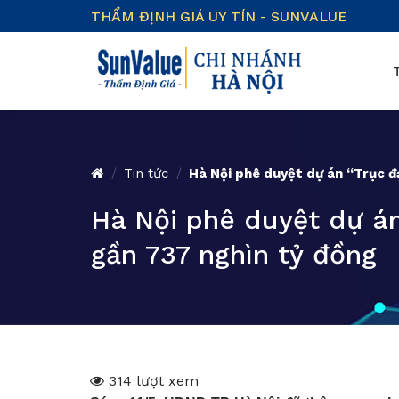
Skip
THẨM ĐỊNH GIÁ UY TÍN - SUNVALUE
to
content
/
Tin tức
/
Hà Nội phê duyệt dự án “Trục đ
Hà Nội phê duyệt dự á
gần 737 nghìn tỷ đồng
314 lượt xem