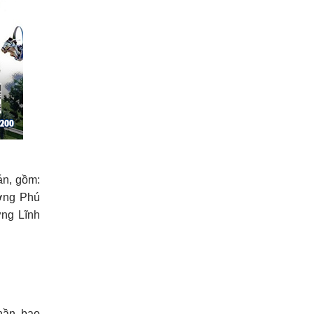
án, gồm:
ường Phú
ờng Lĩnh
hần, bao