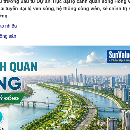
ủ trương đầu tư Dự án Trục đại lộ cảnh quan sông Hồng v
i tuyến đại lộ ven sông, hệ thống công viên, kè chỉnh trị
ờng.
bao nhiêu
động sản