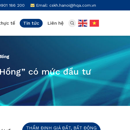
0901 186 200
Email: cskh.hanoi@hqa.com.vn
thực tế
Tin tức
Liên hệ
 đồng
 Hồng” có mức đầu tư
THẨM ĐỊNH GIÁ ĐẤT, BẤT ĐỘNG