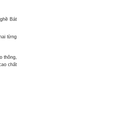
nghề Bát
hai từng
o thông,
cao chất