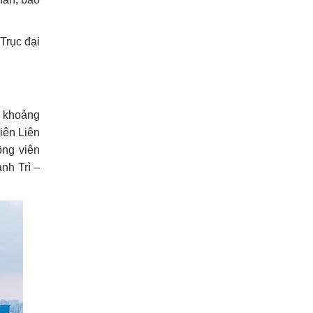
Trục đại
: khoảng
iên Liên
ng viên
nh Trì –