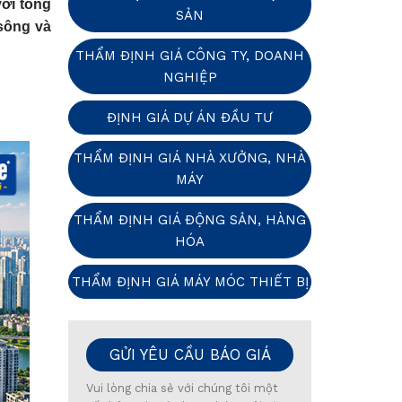
ới tổng
SẢN
 sông và
THẨM ĐỊNH GIÁ CÔNG TY, DOANH
NGHIỆP
ĐỊNH GIÁ DỰ ÁN ĐẦU TƯ
THẨM ĐỊNH GIÁ NHÀ XƯỞNG, NHÀ
MÁY
THẨM ĐỊNH GIÁ ĐỘNG SẢN, HÀNG
HÓA
THẨM ĐỊNH GIÁ MÁY MÓC THIẾT BỊ
GỬI YÊU CẦU BÁO GIÁ
Vui lòng chia sẻ với chúng tôi một