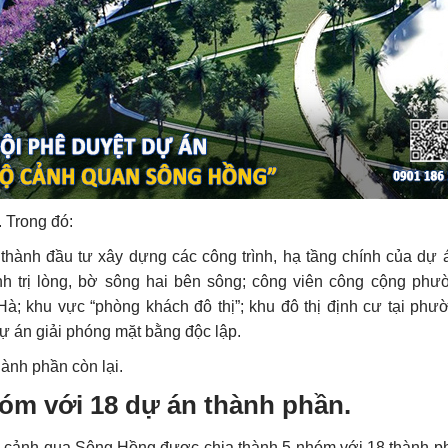
 Trong đó:
n thành đầu tư xây dựng các công trình, hạ tầng chính của dự 
ỉnh trị lòng, bờ sông hai bên sông; công viên công cộng ph
; khu vực “phòng khách đô thị”; khu đô thị định cư tại phư
ự án giải phóng mặt bằng độc lập.
ành phần còn lại.
óm với 18 dự án thành phần.
 lộ cảnh qua Sông Hồng được chia thành 5 nhóm với 18 thành p