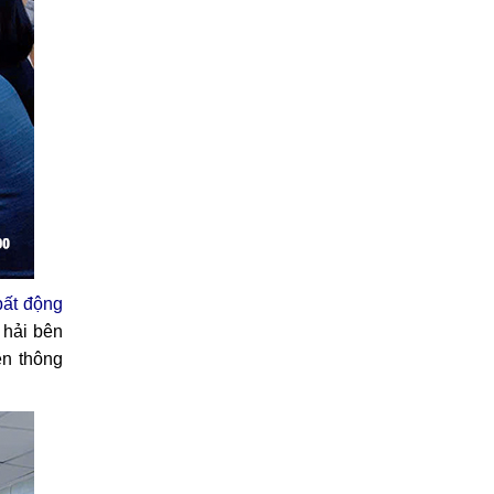
bất động
 hải bên
ền thông