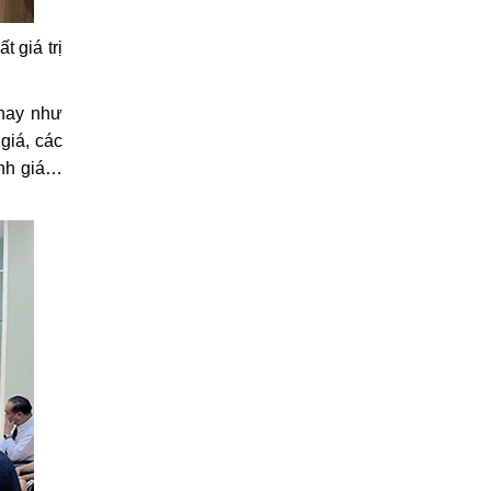
t giá trị
 nay như
 giá, các
ịnh giá…