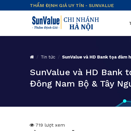
Skip
THẨM ĐỊNH GIÁ UY TÍN - SUNVALUE
to
content
/
Tin tức
/
SunValue và HD Bank tọa đàm h
SunValue và HD Bank tọ
Đông Nam Bộ & Tây Ng
719 lượt xem