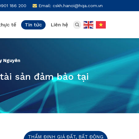
0901 186 200
Email: cskh.hanoi@hqa.com.vn
thực tế
Tin tức
Liên hệ
ây Nguyên
tài sản đảm bảo tại
THẨM ĐỊNH GIÁ ĐẤT, BẤT ĐỘNG