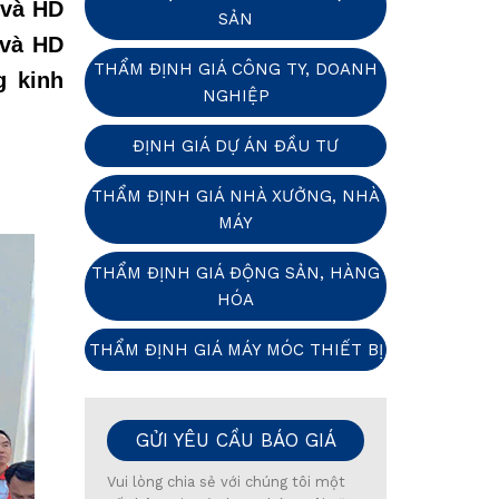
và HD
SẢN
 và HD
THẨM ĐỊNH GIÁ CÔNG TY, DOANH
g kinh
NGHIỆP
ĐỊNH GIÁ DỰ ÁN ĐẦU TƯ
THẨM ĐỊNH GIÁ NHÀ XƯỞNG, NHÀ
MÁY
THẨM ĐỊNH GIÁ ĐỘNG SẢN, HÀNG
HÓA
THẨM ĐỊNH GIÁ MÁY MÓC THIẾT BỊ
GỬI YÊU CẦU BÁO GIÁ
Vui lòng chia sẻ với chúng tôi một