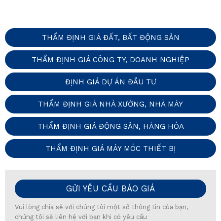
THẨM ĐỊNH GIÁ ĐẤT, BẤT ĐỘNG SẢN
THẨM ĐỊNH GIÁ CÔNG TY, DOANH NGHIỆP
ĐỊNH GIÁ DỰ ÁN ĐẦU TƯ
THẨM ĐỊNH GIÁ NHÀ XƯỞNG, NHÀ MÁY
THẨM ĐỊNH GIÁ ĐỘNG SẢN, HÀNG HÓA
THẨM ĐỊNH GIÁ MÁY MÓC THIẾT BỊ
GỬI YÊU CẦU BÁO GIÁ
Vui lòng chia sẻ với chúng tôi một số thông tin của bạn,
chúng tôi sẽ liên hệ với bạn khi có yêu cầu