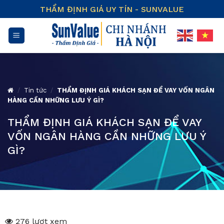
Skip
THẨM ĐỊNH GIÁ UY TÍN - SUNVALUE
to
content
/
Tin tức
/
THẨM ĐỊNH GIÁ KHÁCH SẠN ĐỂ VAY VỐN NGÂN
HÀNG CẦN NHỮNG LƯU Ý GÌ?
THẨM ĐỊNH GIÁ KHÁCH SẠN ĐỂ VAY
VỐN NGÂN HÀNG CẦN NHỮNG LƯU Ý
GÌ?
276 lượt xem