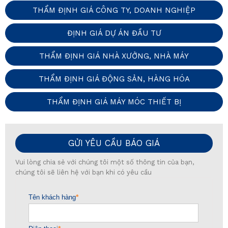
THẨM ĐỊNH GIÁ CÔNG TY, DOANH NGHIỆP
ĐỊNH GIÁ DỰ ÁN ĐẦU TƯ
THẨM ĐỊNH GIÁ NHÀ XƯỞNG, NHÀ MÁY
THẨM ĐỊNH GIÁ ĐỘNG SẢN, HÀNG HÓA
THẨM ĐỊNH GIÁ MÁY MÓC THIẾT BỊ
GỬI YÊU CẦU BÁO GIÁ
Vui lòng chia sẻ với chúng tôi một số thông tin của bạn,
chúng tôi sẽ liên hệ với bạn khi có yêu cầu