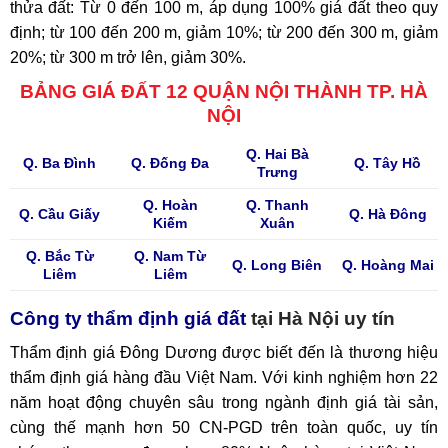
thửa đất: Từ 0 đến 100 m, áp dụng 100% giá đất theo quy
định; từ 100 đến 200 m, giảm 10%; từ 200 đến 300 m, giảm
20%; từ 300 m trở lên, giảm 30%.
BẢNG GIÁ ĐẤT 12 QUẬN NỘI THÀNH TP. HÀ
NỘI
Q. Hai Bà
Q. Ba Đình
Q. Đống Đa
Q. Tây Hồ
Trưng
Q. Hoàn
Q. Thanh
Q. Cầu Giấy
Q. Hà Đông
Kiếm
Xuân
Q. Bắc Từ
Q. Nam Từ
Q. Long Biên
Q. Hoàng Mai
Liêm
Liêm
Công ty thẩm định giá đất
tại Hà Nội uy tín
Thẩm định giá Đông Dương được biết đến là thương hiệu
thẩm định giá hàng đầu Việt Nam. Với kinh nghiệm hơn 22
năm hoạt động chuyên sâu trong ngành định giá tài sản,
cùng thế mạnh hơn 50 CN-PGD trên toàn quốc, uy tín