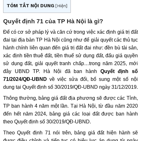
TÓM TẮT NỘI DUNG
[
Hiện
]
Quyết định 71 của TP Hà Nội là gì?
Để có cơ sở pháp lý và căn cứ trong việc xác định giá trị đất
đai tại địa bàn TP Hà Nội cũng như để giải quyết các thủ tục
hành chính liên quan đến giá trị đất đai như: đền bù tài sản,
xác định tiền thuê đất, tiền thuế sử dụng đất, đấu giá quyền
sử dụng đất, giải quyết tranh chấp…trong năm 2025, mới
đây UBND TP. Hà Nội đã ban hành
Quyết định số
71/2024/QĐ-UBND
về việc sửa đổi, bổ sung một số nội
dung tại Quyết định số 30/2019/QĐ-UBND ngày 31/12/2019.
Thông thường, bảng giá đất địa phương sẽ được các Tỉnh,
TP ban hành 4 năm một lần. Tại Hà Nội, từ đầu năm 2020
đến hết năm 2024, bảng giá các loại đất được ban hành
theo Quyết định số 30/2019/QĐ-UBND.
Theo Quyết định 71 nói trên, bảng giá đất hiện hành sẽ
được điều chỉnh và tiếp tục có hiệu lực áp dụng từ ngày