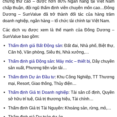
chứng thư cao – được hơn 80% Ngân hàng tại Việt Nam
chấp thuận, đội ngũ thẩm định viên chuyên môn cao…Đông
Dương – SunValue đã trở thành đối tác của hàng trăm
doanh nghiệp, ngân hàng – tổ chức tài chính tại Việt Nam.
Các dịch vụ được xem là thế mạnh của Đông Dương –
SunValue bao gồm:
Thẩm định giá Bất Động sản
: Đất đai, Nhà phố, Biệt thự,
Căn hộ, Văn phòng, Siêu thị, Nhà xưởng,…
Thẩm định giá Động sản
:
Máy móc – thiết bị
, Dây chuyền
sản xuất, Phương tiện vận tải…
Thẩm định Dự án Đầu tư
: Khu Công Nghiệp, TT Thương
mại, Resort, Giao thông, Thủy điện…
Thẩm định Giá trị Doanh nghiệp
: Tài sản cố định, Quyền
sở hữu trí tuệ, Giá trị thương hiệu, Tài chính…
Thẩm định Giá trị Tài Nguyên: Khoáng sản, rừng, mỏ,…
Thẩm định giá Dự toán dự án