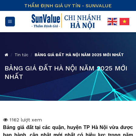
Skip
THẨM ĐỊNH GIÁ UY TÍN - SUNVALUE
to
content
/
Tin tức
/
BẢNG GIÁ ĐẤT HÀ NỘI NĂM 2025 MỚI NHẤT
BẢNG GIÁ ĐẤT HÀ NỘI NĂM 2025 MỚI
NHẤT
1162 lượt xem
Bảng giá đất tại các quận, huyện TP Hà Nội vừa được
ban hành, cập nhật mới nhất có hiệu lực trong năm