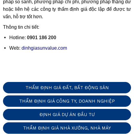
pháp so sánh, phương pháp chi phí, phương pháp thặng dư
hoặc liên hệ các công ty thẩm định giá độc lập để được tư
vấn, hỗ trợ tốt hơn.
Thông tin chi tiết:
Hotline:
0901 186 200
Web:
dinhgiasunvalue.com
THẨM ĐỊNH GIÁ ĐẤT, BẤT ĐỘNG SẢN
THẨM ĐỊNH GIÁ CÔNG TY, DOANH NGHIỆP
ĐỊNH GIÁ DỰ ÁN ĐẦU TƯ
THẨM ĐỊNH GIÁ NHÀ XƯỞNG, NHÀ MÁY