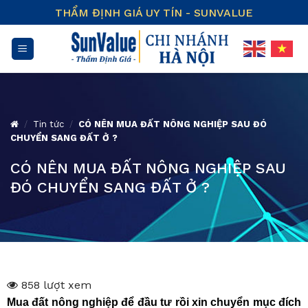
Skip
THẨM ĐỊNH GIÁ UY TÍN - SUNVALUE
to
content
/
Tin tức
/
CÓ NÊN MUA ĐẤT NÔNG NGHIỆP SAU ĐÓ
CHUYỂN SANG ĐẤT Ở ?
CÓ NÊN MUA ĐẤT NÔNG NGHIỆP SAU
ĐÓ CHUYỂN SANG ĐẤT Ở ?
858 lượt xem
Mua đất nông nghiệp để đầu tư rồi xin chuyển mục đích