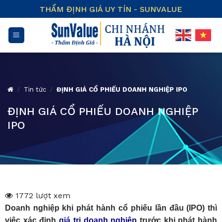
Skip
THẨM ĐỊNH GIÁ UY TÍN - SUNVALUE
to
content
/
Tin tức
/
ĐỊNH GIÁ CỔ PHIẾU DOANH NGHIỆP IPO
ĐỊNH GIÁ CỔ PHIẾU DOANH NGHIỆP
IPO
1772 lượt xem
Doanh nghiệp khi phát hành cổ phiếu lần đầu (IPO) thì
việc xác định
giá trị doanh nghiệp
trước khi phát hành