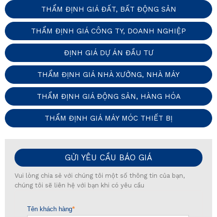
THẨM ĐỊNH GIÁ ĐẤT, BẤT ĐỘNG SẢN
THẨM ĐỊNH GIÁ CÔNG TY, DOANH NGHIỆP
ĐỊNH GIÁ DỰ ÁN ĐẦU TƯ
THẨM ĐỊNH GIÁ NHÀ XƯỞNG, NHÀ MÁY
THẨM ĐỊNH GIÁ ĐỘNG SẢN, HÀNG HÓA
THẨM ĐỊNH GIÁ MÁY MÓC THIẾT BỊ
GỬI YÊU CẦU BÁO GIÁ
Vui lòng chia sẻ với chúng tôi một số thông tin của bạn,
chúng tôi sẽ liên hệ với bạn khi có yêu cầu