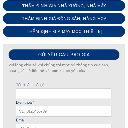
THẨM ĐỊNH GIÁ NHÀ XƯỞNG, NHÀ MÁY
THẨM ĐỊNH GIÁ ĐỘNG SẢN, HÀNG HÓA
THẨM ĐỊNH GIÁ MÁY MÓC THIẾT BỊ
GỬI YÊU CẦU BÁO GIÁ
Vui lòng chia sẻ với chúng tôi một số thông tin của bạn,
chúng tôi sẽ liên hệ với bạn khi có yêu cầu