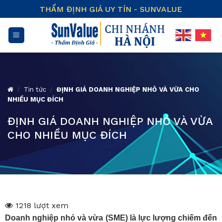
Skip
THẨM ĐỊNH GIÁ UY TÍN - SUNVALUE
to
content
/
Tin tức
/
ĐỊNH GIÁ DOANH NGHIỆP NHỎ VÀ VỪA CHO
NHIỀU MỤC ĐÍCH
ĐỊNH GIÁ DOANH NGHIỆP NHỎ VÀ VỪA
CHO NHIỀU MỤC ĐÍCH
1218 lượt xem
Doanh nghiệp nhỏ và vừa (SME) là lực lượng chiếm đến