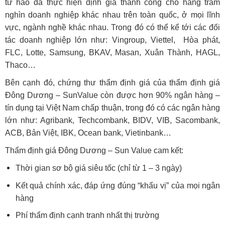
từ hào đã thực hiện định giá thành công cho hàng trăm
nghìn doanh nghiệp khác nhau trên toàn quốc, ở mọi lĩnh
vực, ngành nghề khác nhau. Trong đó có thể kể tới các đối
tác doanh nghiệp lớn như: Vingroup, Viettel, Hòa phát,
FLC, Lotte, Samsung, BKAV, Masan, Xuân Thành, HAGL,
Thaco…
Bên cạnh đó, chứng thư thẩm định giá của thẩm định giá
Đông Dương – SunValue còn được hơn 90% ngân hàng –
tín dụng tại Việt Nam chấp thuận, trong đó có các ngân hàng
lớn như: Agribank, Techcombank, BIDV, VIB, Sacombank,
ACB, Bản Việt, IBK, Ocean bank, Vietinbank…
Thẩm định giá Đông Dương – Sun Value cam kết:
Thời gian sơ bộ giá siêu tốc (chỉ từ 1 – 3 ngày)
Kết quả chính xác, đáp ứng đúng “khẩu vị” của mọi ngân
hàng
Phí thẩm định cạnh tranh nhất thị trường