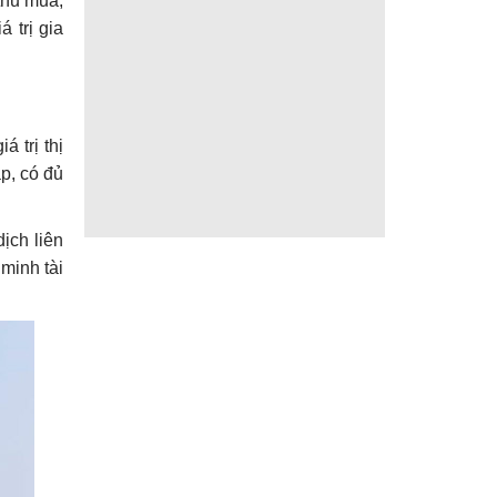
thu mua,
á trị gia
á trị thị
ập, có đủ
ịch liên
minh tài