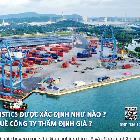
 đòi hỏi chuyên môn sâu, kinh nghiệm thực tế và công cụ phân tí