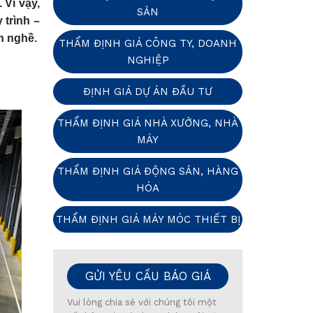
 Vì vậy,
SẢN
 trình –
h nghề.
THẨM ĐỊNH GIÁ CÔNG TY, DOANH
NGHIỆP
ĐỊNH GIÁ DỰ ÁN ĐẦU TƯ
THẨM ĐỊNH GIÁ NHÀ XƯỞNG, NHÀ
MÁY
THẨM ĐỊNH GIÁ ĐỘNG SẢN, HÀNG
HÓA
THẨM ĐỊNH GIÁ MÁY MÓC THIẾT BỊ
GỬI YÊU CẦU BÁO GIÁ
Vui lòng chia sẻ với chúng tôi một