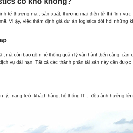
stics có khó không?
h tế thương mại, sản xuất, thương mại điện tử thì lĩnh vực l
. Vì ậy, việc thẩm định giá dự án logistics đòi hỏi những k
tạp
ãi, mà còn bao gồm hệ thống quản lý vận hành,bến cảng, cần cẩ
 dịch vụ dài hạn. Tất cả các thành phần tài sản này cần được 
ản lý, mạng lưới khách hàng, hệ thống IT… đều ảnh hưởng lớn