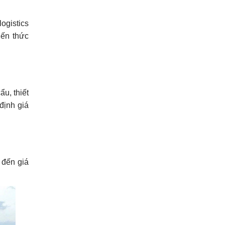
ogistics
iến thức
u, thiết
định giá
 đến giá