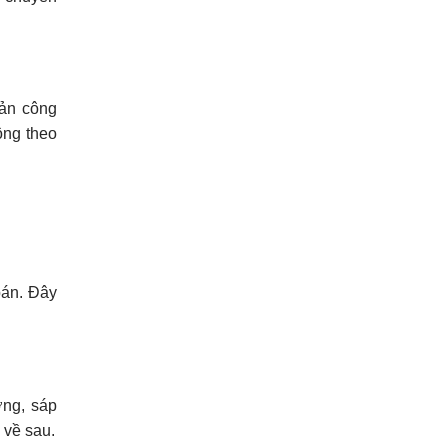
sản công
ộng theo
bán. Đây
ợng, sáp
 về sau.