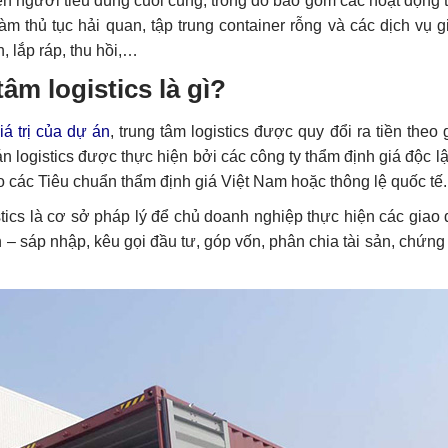
n người tiêu dùng cuối cùng, trong đó bao gồm các hoạt động 
àm thủ tục hải quan, tập trung container rỗng và các dịch vụ gi
, lắp ráp, thu hồi,…
âm logistics là gì?
iá trị của dự án
, trung tâm logistics được quy đổi ra tiền theo gi
án logistics được thực hiện bởi các công ty thẩm định giá độc l
o các Tiêu chuẩn thẩm định giá Việt Nam hoặc thông lệ quốc tế.
ics là cơ sở pháp lý để chủ doanh nghiệp thực hiện các giao d
 – sáp nhập, kêu gọi đầu tư, góp vốn, phân chia tài sản, chứng 