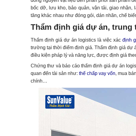
dòng nguyên vật liệu đến phân phối sản phẩm đế
bốc dỡ, lưu kho, bảo quản, vận tải, giao nhận, l
tăng khác nhau như đóng gói, dán nhãn, chế biến
Thẩm định giá dự án, trung t
Thẩm định giá dự án logistics là việc xác
định g
trường tại thời điểm định giá. Thẩm định giá dự 
điều kiện pháp lý và năng lực, được định giá the
Chứng thư và báo cáo thẩm định giá dự án logist
quan đến tài sản như:
thế chấp vay vốn
, mua bán
chính…