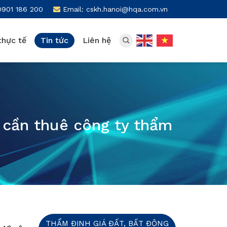
0901 186 200
Email: cskh.hanoi@hqa.com.vn
thực tế
Tin tức
Liên hệ
o cần thuê công ty thẩm
THẨM ĐỊNH GIÁ ĐẤT, BẤT ĐỘNG