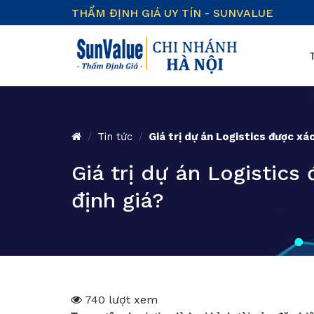
Skip
THẨM ĐỊNH GIÁ UY TÍN - SUNVALUE
to
content
/
Tin tức
/
Giá trị dự án Logistics được xá
Giá trị dự án Logistic
định giá?
740 lượt xem