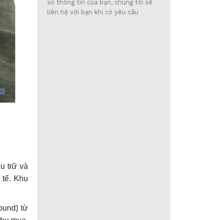
số thông tin của bạn, chúng tôi sẽ
liên hệ với bạn khi có yêu cầu
u trữ và
 tế. Khu
ound) từ