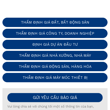
THẨM ĐỊNH GIÁ ĐẤT, BẤT ĐỘNG SẢN
THẨM ĐỊNH GIÁ CÔNG TY, DOANH NGHIỆP
ĐỊNH GIÁ DỰ ÁN ĐẦU TƯ
THẨM ĐỊNH GIÁ NHÀ XƯỞNG, NHÀ MÁY
THẨM ĐỊNH GIÁ ĐỘNG SẢN, HÀNG HÓA
THẨM ĐỊNH GIÁ MÁY MÓC THIẾT BỊ
GỬI YÊU CẦU BÁO GIÁ
Vui lòng chia sẻ với chúng tôi một số thông tin của bạn,