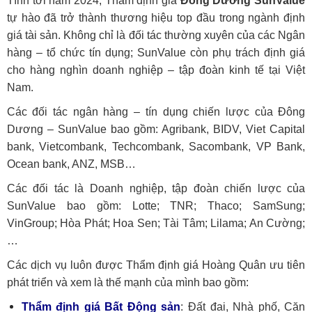
Tính tới năm 2024, Thẩm định giá
Đông Dương SunValue
tự hào đã trở thành thương hiệu top đầu trong ngành định
giá tài sản. Không chỉ là đối tác thường xuyên của các Ngân
hàng – tổ chức tín dụng; SunValue còn phụ trách định giá
cho hàng nghìn doanh nghiệp – tập đoàn kinh tế tại Việt
Nam.
Các đối tác ngân hàng – tín dụng chiến lược của Đông
Dương – SunValue bao gồm: Agribank, BIDV, Viet Capital
bank, Vietcombank, Techcombank, Sacombank, VP Bank,
Ocean bank, ANZ, MSB…
Các đối tác là Doanh nghiệp, tập đoàn chiến lược của
SunValue bao gồm: Lotte; TNR; Thaco; SamSung;
VinGroup; Hòa Phát; Hoa Sen; Tài Tâm; Lilama; An Cường;
…
Các dịch vụ luôn được Thẩm định giá Hoàng Quân ưu tiên
phát triển và xem là thế mạnh của mình bao gồm:
Thẩm định giá Bất Động sản
: Đất đai, Nhà phố, Căn