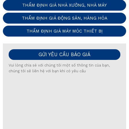
THẨM ĐỊNH GIÁ NHÀ XƯỞNG, NHÀ MÁY
THẨM ĐỊNH GIÁ ĐỘNG SẢN, HÀNG HÓA
THẨM ĐỊNH GIÁ MÁY MÓC THIẾT BỊ
GỬI YÊU CẦU BÁO GIÁ
Vui lòng chia sẻ với chúng tôi một số thông tin của bạn,
chúng tôi sẽ liên hệ với bạn khi có yêu cầu