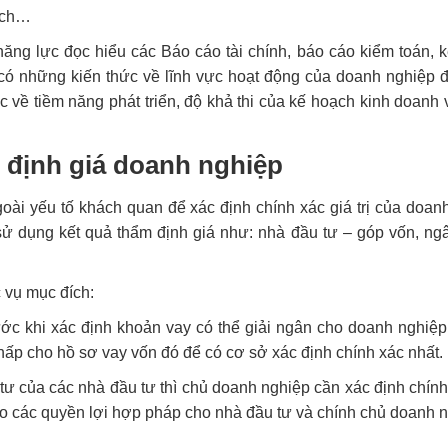
dịch…
ăng lực đọc hiểu các Báo cáo tài chính, báo cáo kiểm toán, 
ó những kiến thức về lĩnh vực hoạt động của doanh nghiệp đ
về tiềm năng phát triển, độ khả thi của kế hoạch kinh doanh và
ị định giá doanh nghiệp
goài yếu tố khách quan để xác định chính xác giá trị của doan
sử dụng kết quả thẩm định giá như: nhà đầu tư – góp vốn, ng
 vụ mục đích:
c khi xác định khoản vay có thể giải ngân cho doanh nghiệp 
chấp cho hồ sơ vay vốn đó để có cơ sở xác định chính xác nhất.
 tư của các nhà đầu tư thì chủ doanh nghiệp cần xác định chín
o các quyền lợi hợp pháp cho nhà đầu tư và chính chủ doanh n