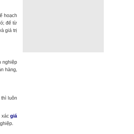
kế hoạch
ó; để từ
 giá trị
h nghiệp
ân hàng,
thì luôn
h xác
giá
ghiệp.