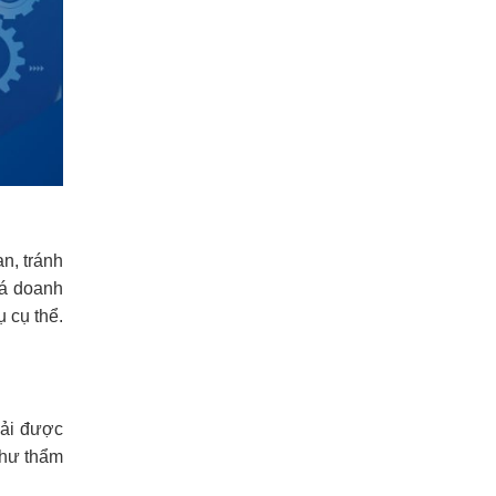
n, tránh
iá doanh
 cụ thể.
hải được
thư thẩm