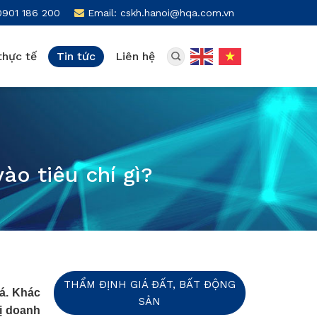
0901 186 200
Email: cskh.hanoi@hqa.com.vn
thực tế
Tin tức
Liên hệ
ào tiêu chí gì?
THẨM ĐỊNH GIÁ ĐẤT, BẤT ĐỘNG
iá. Khác
SẢN
rị doanh