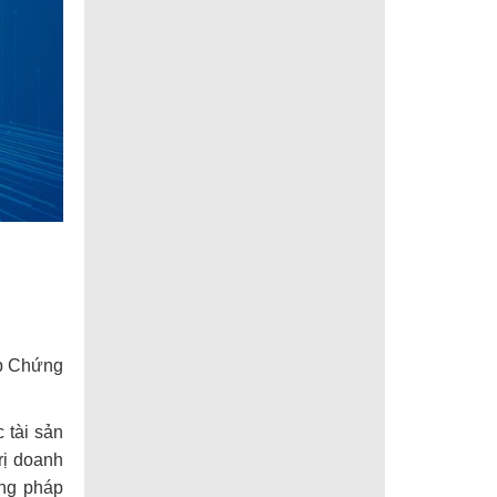
ấp Chứng
 tài sản
trị doanh
ơng pháp