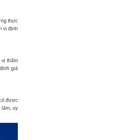
từng thực
n vị định
 vị thẩm
định giá
ẽ có được
 lăm, uy