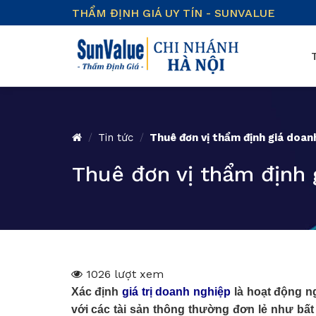
Skip
THẨM ĐỊNH GIÁ UY TÍN - SUNVALUE
to
content
/
Tin tức
/
Thuê đơn vị thẩm định giá doanh
Thuê đơn vị thẩm định 
1026 lượt xem
Xác định
giá trị doanh nghiệp
là hoạt động ng
với các tài sản thông thường đơn lẻ như bất đ