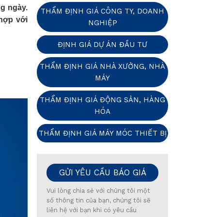
ng ngày.
THẨM ĐỊNH GIÁ CÔNG TY, DOANH
hợp với
NGHIỆP
ĐỊNH GIÁ DỰ ÁN ĐẦU TƯ
THẨM ĐỊNH GIÁ NHÀ XƯỞNG, NHÀ
MÁY
THẨM ĐỊNH GIÁ ĐỘNG SẢN, HÀNG
HÓA
THẨM ĐỊNH GIÁ MÁY MÓC THIẾT BỊ
GỬI YÊU CẦU BÁO GIÁ
Vui lòng chia sẻ với chúng tôi một
số thông tin của bạn, chúng tôi sẽ
liên hệ với bạn khi có yêu cầu