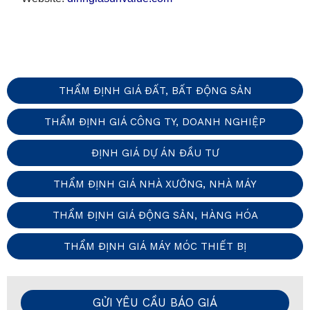
THẨM ĐỊNH GIÁ ĐẤT, BẤT ĐỘNG SẢN
THẨM ĐỊNH GIÁ CÔNG TY, DOANH NGHIỆP
ĐỊNH GIÁ DỰ ÁN ĐẦU TƯ
THẨM ĐỊNH GIÁ NHÀ XƯỞNG, NHÀ MÁY
THẨM ĐỊNH GIÁ ĐỘNG SẢN, HÀNG HÓA
THẨM ĐỊNH GIÁ MÁY MÓC THIẾT BỊ
GỬI YÊU CẦU BÁO GIÁ