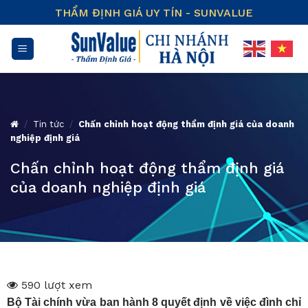
Skip
THẨM ĐỊNH GIÁ UY TÍN - SUNVALUE
to
content
/
Tin tức
/
Chấn chỉnh hoạt động thẩm định giá của doanh
nghiệp định giá
Chấn chỉnh hoạt động thẩm định giá
của doanh nghiệp định giá
590 lượt xem
Bộ Tài chính vừa ban hành 8 quyết định về việc đình chỉ