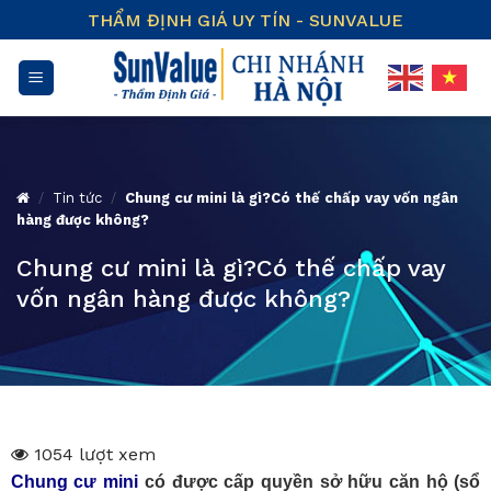
Skip
THẨM ĐỊNH GIÁ UY TÍN - SUNVALUE
to
content
/
Tin tức
/
Chung cư mini là gì?Có thế chấp vay vốn ngân
hàng được không?
Chung cư mini là gì?Có thế chấp vay
vốn ngân hàng được không?
1054 lượt xem
Chung cư mini
có được cấp quyền sở hữu căn hộ (sổ