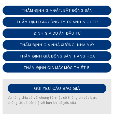
THẨM ĐỊNH GIÁ ĐẤT, BẤT ĐỘNG SẢN
THẨM ĐỊNH GIÁ CÔNG TY, DOANH NGHIỆP
ĐỊNH GIÁ DỰ ÁN ĐẦU TƯ
THẨM ĐỊNH GIÁ NHÀ XƯỞNG, NHÀ MÁY
THẨM ĐỊNH GIÁ ĐỘNG SẢN, HÀNG HÓA
THẨM ĐỊNH GIÁ MÁY MÓC THIẾT BỊ
GỬI YÊU CẦU BÁO GIÁ
Vui lòng chia sẻ với chúng tôi một số thông tin của bạn,
chúng tôi sẽ liên hệ với bạn khi có yêu cầu