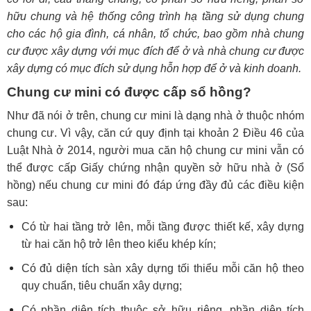
hữu chung và hệ thống công trình hạ tầng sử dụng chung
cho các hộ gia đình, cá nhân, tổ chức, bao gồm nhà chung
cư được xây dựng với mục đích để ở và nhà chung cư được
xây dựng có mục đích sử dụng hỗn hợp để ở và kinh doanh.
Chung cư mini có được cấp sổ hồng?
Như đã nói ở trên, chung cư mini là dạng nhà ở thuộc nhóm
chung cư. Vì vậy, căn cứ quy định tại khoản 2 Điều 46 của
Luật Nhà ở 2014, người mua căn hộ chung cư mini vẫn có
thể được cấp Giấy chứng nhận quyền sở hữu nhà ở (Sổ
hồng) nếu chung cư mini đó đáp ứng đầy đủ các điều kiện
sau:
Có từ hai tầng trở lên, mỗi tầng được thiết kế, xây dựng
từ hai căn hộ trở lên theo kiểu khép kín;
Có đủ diện tích sàn xây dựng tối thiểu mỗi căn hộ theo
quy chuẩn, tiêu chuẩn xây dựng;
Có phần diện tích thuộc sở hữu riêng, phần diện tích