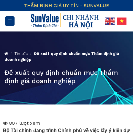
Skip
THẨM ĐỊNH GIÁ UY TÍN - SUNVALUE
to
content
/
Tin tức
/
Đề xuất quy định chuẩn mực Thẩm định giá
doanh nghiệp
Đề xuất quy định chuẩn mực Thẩm
định giá doanh nghiệp
807 lượt xem
Bộ Tài chính đang trình Chính phủ về việc lấy ý kiến dự