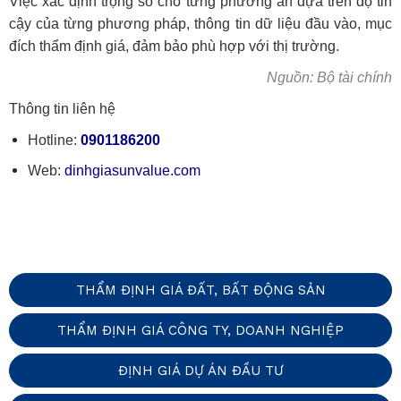
Việc xác định trọng số cho từng phương án dựa trên độ tin
cậy của từng phương pháp, thông tin dữ liệu đầu vào, mục
đích thẩm định giá, đảm bảo phù hợp với thị trường.
Nguồn: Bộ tài chính
Thông tin liên hệ
Hotline:
0901186200
Web:
dinhgiasunvalue.com
THẨM ĐỊNH GIÁ ĐẤT, BẤT ĐỘNG SẢN
THẨM ĐỊNH GIÁ CÔNG TY, DOANH NGHIỆP
ĐỊNH GIÁ DỰ ÁN ĐẦU TƯ