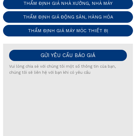
THẨM ĐỊNH GIÁ NHÀ XƯỞNG, NHÀ MÁY
THẨM ĐỊNH GIÁ ĐỘNG SẢN, HÀNG HÓA
THẨM ĐỊNH GIÁ MÁY MÓC THIẾT BỊ
GỬI YÊU CẦU BÁO GIÁ
Vui lòng chia sẻ với chúng tôi một số thông tin của bạn,
chúng tôi sẽ liên hệ với bạn khi có yêu cầu