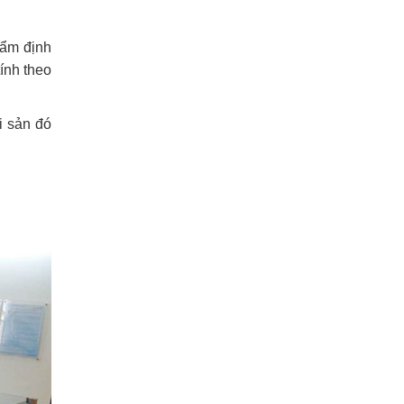
hẩm định
tính theo
i sản đó