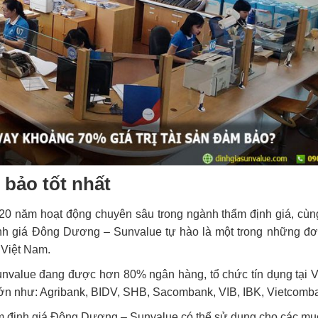
 bảo tốt nhất
 20 năm hoạt động chuyên sâu trong ngành thẩm định giá, cùn
h giá Đông Dương – Sunvalue tự hào là một trong những đơn
 Việt Nam.
value đang được hơn 80% ngân hàng, tổ chức tín dụng tại 
lớn như: Agribank, BIDV, SHB, Sacombank, VIB, IBK, Vietcom
ẩm định giá Đông Dương – Sunvalue có thể sử dụng cho các mục