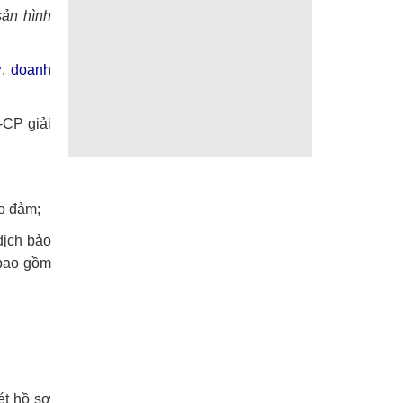
sản hình
ư
,
doanh
-CP giải
ảo đảm;
dịch bảo
 bao gồm
ét hồ sơ