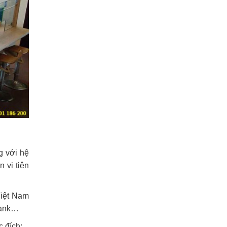
g với hệ
 vị tiên
Việt Nam
bank…
 đích: