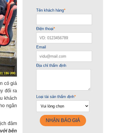
n có giá
y đổi ra
ếu khách
cho ngân
dịch đảm
 với bên