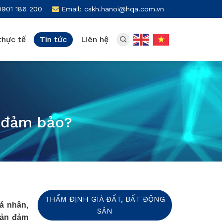
0901 186 200
Email: cskh.hanoi@hqa.com.vn
thực tế
Tin tức
Liên hệ
n đảm bảo?
THẨM ĐỊNH GIÁ ĐẤT, BẤT ĐỘNG
á nhân,
SẢN
 sản đảm