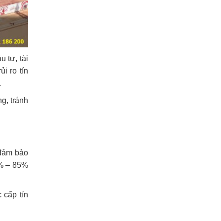
 tư, tài
i ro tín
.
g, tránh
 đảm bảo
0% – 85%
 cấp tín