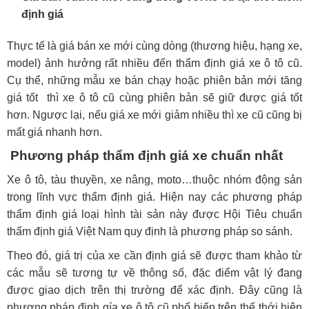
định giá
Thực tế là giá bán xe mới cùng dòng (thương hiệu, hạng xe,
model) ảnh hưởng rất nhiều đến thẩm định giá xe ô tô cũ.
Cụ thể, những mẫu xe bán chạy hoặc phiên bản mới tăng
giá tốt thì xe ô tô cũ cùng phiên bản sẽ giữ được giá tốt
hơn. Ngược lại, nếu giá xe mới giảm nhiều thì xe cũ cũng bị
mất giá nhanh hơn.
Phương pháp thẩm định giá xe chuẩn nhất
Xe ô tô, tàu thuyền, xe nâng, moto…thuộc nhóm động sản
trong lĩnh vực thẩm định giá. Hiện nay các phương pháp
thẩm định giá loại hình tài sản này được Hội Tiêu chuẩn
thẩm định giá Việt Nam quy định là phương pháp so sánh.
Theo đó, giá trị của xe cần định giá sẽ được tham khảo từ
các mẫu sẽ tương tự về thông số, đặc điểm vật lý đang
được giao dịch trên thị trường để xác định. Đây cũng là
phương pháp định gía xe ô tô cũ phổ biến trên thế thới hiện