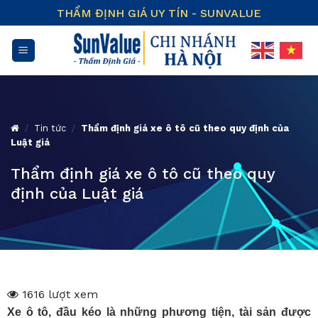
Skip
THẨM ĐỊNH GIÁ UY TÍN - SUNVALUE
to
content
/
Tin tức
/
Thẩm định giá xe ô tô cũ theo quy định của
Luật giá
Thẩm định giá xe ô tô cũ theo quy
định của Luật giá
1616 lượt xem
Xe ô tô, đầu kéo là những phương tiện, tài sản được