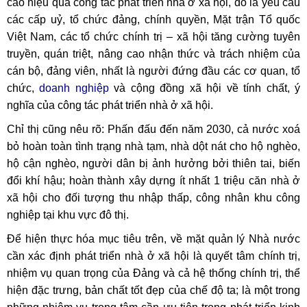
cao hiệu quả công tác phát triển nhà ở xã hội, đó là yêu cầu
các cấp uỷ, tổ chức đảng, chính quyền, Mặt trận Tổ quốc
Việt Nam, các tổ chức chính trị – xã hội tăng cường tuyên
truyền, quán triệt, nâng cao nhận thức và trách nhiệm của
cán bộ, đảng viên, nhất là người đứng đầu các cơ quan, tổ
chức,
doanh nghiệp
và cộng đồng xã hội về tính chất, ý
nghĩa của công tác phát triển nhà ở xã hội.
Chỉ thị cũng nêu rõ: Phấn đấu đến năm 2030, cả nước xoá
bỏ hoàn toàn tình trạng nhà tạm, nhà dột nát cho hộ nghèo,
hộ cận nghèo, người dân bị ảnh hưởng bởi thiên tai, biến
đổi khí hậu; hoàn thành xây dựng ít nhất 1 triệu căn nhà ở
xã hội cho đối tượng thu nhập thấp, công nhân khu công
nghiệp tại khu vực đô thị.
Để hiện thực hóa mục tiêu trên, về mặt quản lý Nhà nước
cần xác định phát triển nhà ở xã hội là quyết tâm chính trị,
nhiệm vụ quan trọng của Đảng và cả hệ thống chính trị, thể
hiện đặc trưng, bản chất tốt đẹp của chế độ ta; là một trong