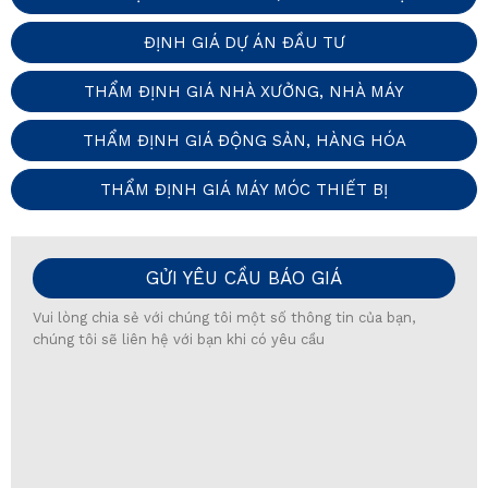
ĐỊNH GIÁ DỰ ÁN ĐẦU TƯ
THẨM ĐỊNH GIÁ NHÀ XƯỞNG, NHÀ MÁY
THẨM ĐỊNH GIÁ ĐỘNG SẢN, HÀNG HÓA
THẨM ĐỊNH GIÁ MÁY MÓC THIẾT BỊ
GỬI YÊU CẦU BÁO GIÁ
Vui lòng chia sẻ với chúng tôi một số thông tin của bạn,
chúng tôi sẽ liên hệ với bạn khi có yêu cầu