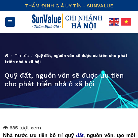
Skip
THẨM ĐỊNH GIÁ UY TÍN - SUNVALUE
to
content
/
Tin tức
/
Quỹ đất, nguồn vốn sẽ được ưu tiên cho phát
triển nhà ở xã hội
Quỹ đất, nguồn vốn sẽ được ưu tiên
cho phát triển nhà ở xã hội
685 lượt xem
Nhà nước ưu tiên bố trí quỹ
đất
, nguồn vốn, tạo môi