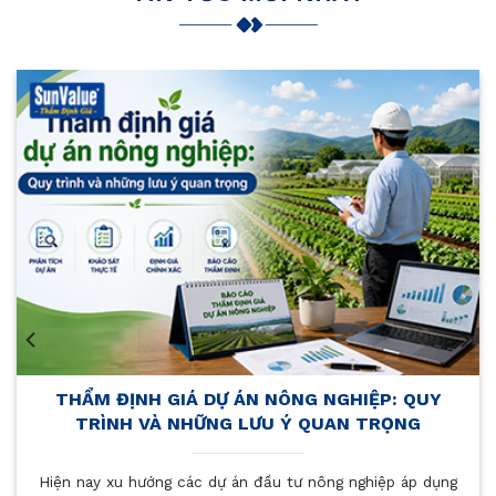
GHIỆP: QUY
KINH NGHIỆM THẨM ĐỊNH GIÁ 
AN TRỌNG
KHÁCH SẠN GIÚP TỐI ƯU GIÁ T
 nghiệp áp dụng
Khi chủ doanh nghiệp cần định giá nhà hà