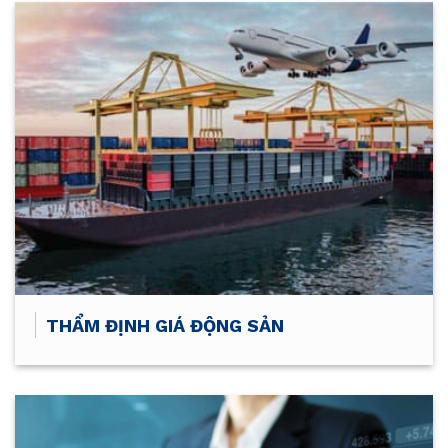
THẨM ĐỊNH GIÁ ĐỘNG SẢN