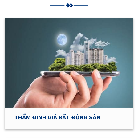
THẨM ĐỊNH GIÁ BẤT ĐỘNG SẢN