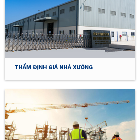
THẨM ĐỊNH GIÁ NHÀ XƯỞNG