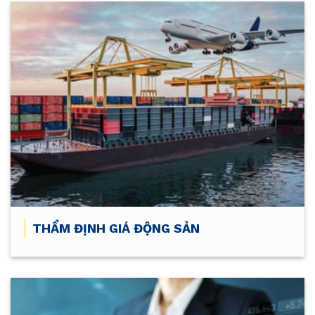
THẨM ĐỊNH GIÁ ĐỘNG SẢN