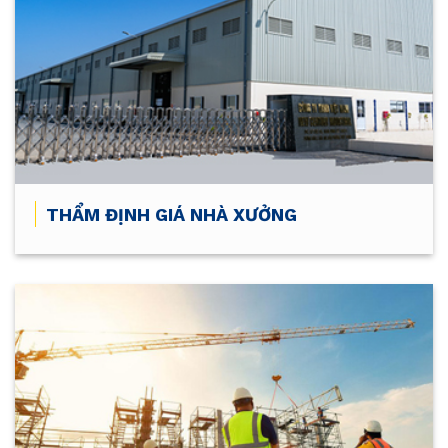
THẨM ĐỊNH GIÁ NHÀ XƯỞNG