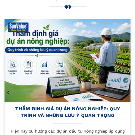
GHIỆP: QUY
KINH NGHIỆM THẨM ĐỊNH GIÁ 
AN TRỌNG
KHÁCH SẠN GIÚP TỐI ƯU GIÁ T
 nghiệp áp dụng
Khi chủ doanh nghiệp cần định giá nhà hà